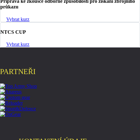
Příprava ke zkoušce odborné způsobilosti pro získání zbrojního
průkazu
Vybrat kurz
NTCS CUP
Vybrat kurz
PARTNEŘI