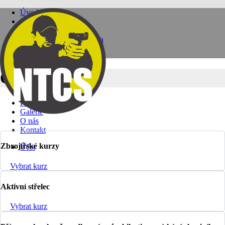
Úvod
Kurzy
Pistole
Samonabíjecí puška
Brokovnice
Taktické kurzy
Individuální kurzy
Ostatní
Zdravotní kurzy
Ostatní
Kalendář kurzů
Poukazy
Galerie
O nás
Kontakt
Zbrojířské kurzy
Účet
Vybrat kurz
Aktivní střelec
Vybrat kurz