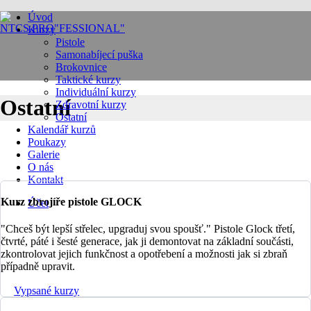
Úvod
Kurzy
Pistole
Samonabíjecí puška
Brokovnice
Taktické kurzy
Individuální kurzy
Ostatní
Zdravotní kurzy
Ostatní
Kalendář kurzů
Poukazy
Galerie
O nás
Kontakt
Kurz zbrojíře pistole GLOCK
Účet
"Chceš být lepší střelec, upgraduj svou spoušť." Pistole Glock třetí,
čtvrté, páté i šesté generace, jak ji demontovat na základní součásti,
zkontrolovat jejich funkčnost a opotřebení a možnosti jak si zbraň
případně upravit.
Vypsané kurzy