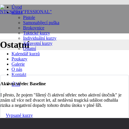
Úvod
Kurzy
Pistole
Samonabíjecí puška
Brokovnice
Taktické kurzy
Individuální kurzy
Ostatní
Zdravotní kurzy
Ostatní
Kalendář kurzů
Poukazy
Galerie
O nás
Kontakt
Aktivní střelec Baseline
Účet
I přesto, že pojem "šílený či aktivní střelec nebo aktivní útočník" je
znám už více než dvacet let, až nedávná tragická událost odhalila
rizika a negativní dopady tohoto druhu útoku v plné šíři.
Vypsané kurzy