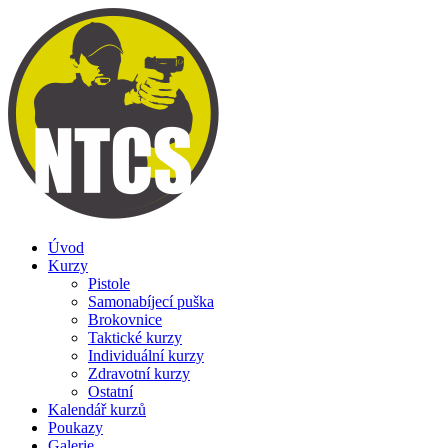
Úvod
Kurzy
Pistole
Samonabíjecí puška
Brokovnice
Taktické kurzy
Individuální kurzy
Zdravotní kurzy
Ostatní
Kalendář kurzů
Poukazy
Galerie