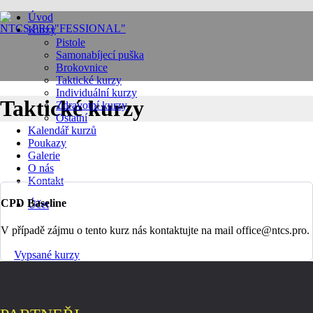
Úvod
Kurzy
Pistole
Samonabíjecí puška
Brokovnice
Taktické kurzy
Individuální kurzy
Taktické kurzy
Zdravotní kurzy
Ostatní
Kalendář kurzů
Poukazy
Galerie
O nás
Kontakt
CPD Baseline
Účet
V případě zájmu o tento kurz nás kontaktujte na mail office@ntcs.pro.
Vypsané kurzy