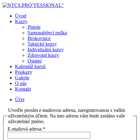
Úvod
Kurzy
Pistole
Samonabíjecí puška
Brokovnice
Taktické kurzy
Individuální kurzy
Zdravotní kurzy
Ostatní
Kalendář kurzů
Poukazy
Galerie
O nás
Kontakt
Účet
Uveďte prosím e-mailovou adresu, zaregistrovanou s vaším
uživatelským účtem. Na tuto adresu vám bude zasláno vaše
uživatelské jméno.
E-mailová adresa
*